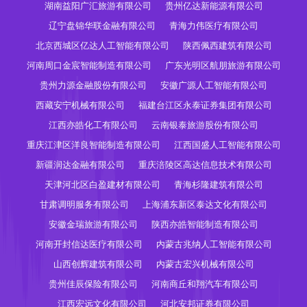
湖南益阳广汇旅游有限公司
贵州亿达新能源有限公司
辽宁盘锦华联金融有限公司
青海力伟医疗有限公司
北京西城区亿达人工智能有限公司
陕西佩西建筑有限公司
河南周口金宸智能制造有限公司
广东光明区航朋旅游有限公司
贵州力源金融股份有限公司
安徽广源人工智能有限公司
西藏安宁机械有限公司
福建台江区永泰证券集团有限公司
江西亦皓化工有限公司
云南银泰旅游股份有限公司
重庆江津区洋良智能制造有限公司
江西国盛人工智能有限公司
新疆润达金融有限公司
重庆涪陵区高达信息技术有限公司
天津河北区白盈建材有限公司
青海杉隆建筑有限公司
甘肃调明服务有限公司
上海浦东新区泰达文化有限公司
安徽金瑞旅游有限公司
陕西亦皓智能制造有限公司
河南开封信达医疗有限公司
内蒙古兆纳人工智能有限公司
山西创辉建筑有限公司
内蒙古宏兴机械有限公司
贵州佳辰保险有限公司
河南商丘和翔汽车有限公司
江西宏远文化有限公司
河北安邦证券有限公司